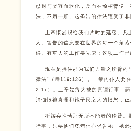
忍耐与宽容而软化，反而在顽梗背逆上
法，不屑一顾。这圣洁的律法遭受了非同寻
上帝慨然赐给我们片时的延缓。凡
人。警告的信息要在世界的每一个角落
碍。有重大的工作要完成；这项工作已经交
现在是持住那为我们力量之膀臂的
律法”（诗119:126）。上帝的仆
2:17）。上帝始终为祂的真理行事
消恼恨祂真理和祂子民之人的愤怒，正如只
祈祷会推动那无所不能者的膀臂。
行事，只要他们凭着信心求告祂。祂必