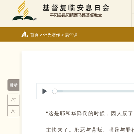
首页
>
怀氏著作
>
晨钟课
目录
Play
“这是耶和华降罚的时候，因人废了祢的律
主快来了。邪恶与背叛、强暴与罪