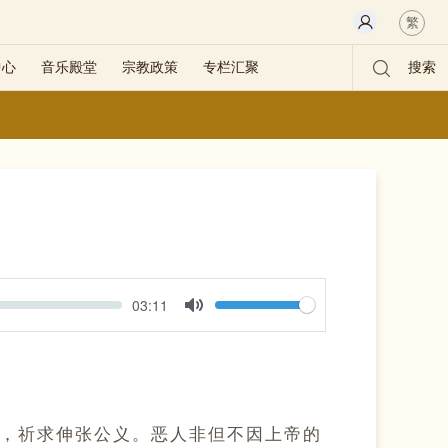
繁
中心
音乐殿堂
宗教政策
专栏汇聚
搜索
Volume
Current
03:11
time
Toggle
Mute
，祈求伸张公义。恶人非但不因上帝的