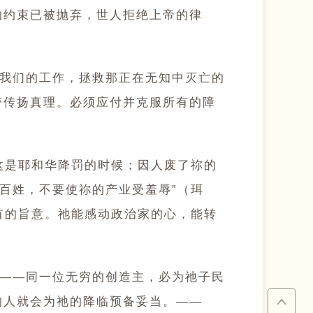
的约束已被抛弃，世人拒绝上帝的律
我们的工作，拯救那正在无知中灭亡的
带传扬真理。必须应付并克服所有的障
这是耶和华降罚的时候；因人废了祢的
的百姓，不要使祢的产业受羞辱”（珥
有的旨意。祂能感动政治家的心，能转
——同一位无穷的创造主，必为祂子民
的人就会为祂的降临预备妥当。——