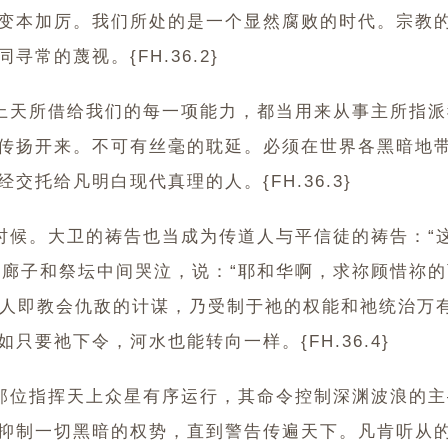
变本加厉。我们所处的是一个显然腐败的时代。宗教
常的蔑视。{FH.36.2}
上天所借给我们的每一项能力，都当用来从事主所指派
传扬开来。不可有丝毫的耽延。必须在世界各黑暗地
托给凡明白现代真理的人。{FH.36.3}
时候。大卫的祷告也当成为传道人与平信徒的祷告：“
人要在廊子和祭坛中间哭泣，说：“耶和华啊，求祢顾惜祢
。恶人即教会仇敌的计谋，乃受制于祂的权能和祂统治万
要祂下令，河水也能转向一样。{FH.36.4}
那位指挥天上众星有序运行，其命令控制深渊波浪的主
抑制一切黑暗的权势，直到警告传遍天下。凡肯听从