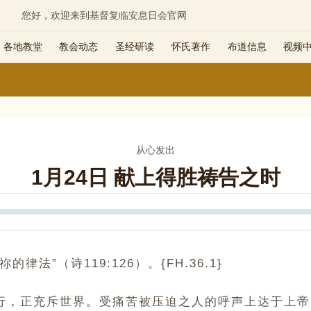
您好，欢迎来到基督复临安息日会官网
各地教堂
教会动态
圣经研读
怀氏著作
布道信息
视频
从心发出
1月24日 献上得胜祷告之时
Seek
法”（诗119:126）。{FH.36.1}
行，正充斥世界。受痛苦被压迫之人的呼声上达于上帝