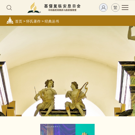
繁
首页
>
怀氏著作
>
经典丛书