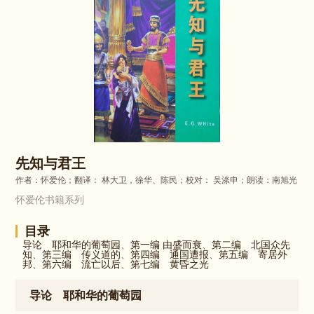
先知与君王
作者：怀爱伦；翻译： 林大卫，徐华、陈民；校对： 吴涤申；朗读：南旭光
怀爱伦书籍系列
目录
导论 耶和华的葡萄园
、
第一编 由盛而衰
、
第二编 北国众先
知
、
第三编 传义道的
、
第四编 通国遭报
、
第五编 寄居外
邦
、
第六编 流亡以后
、
第七编 黄昏之光
导论 耶和华的葡萄园