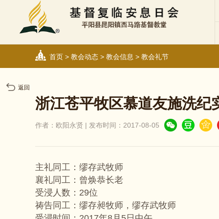
首页
>
教会动态
>
教会信息
>
教会礼节
返回
浙江苍平牧区慕道友施洗纪
作者：欧阳永贤 | 发布时间：2017-08-05
主礼同工：缪存武牧师
襄礼同工：曾焕恭长老
受浸人数：29位
祷告同工：缪存昶牧师，缪存武牧师
受浸时间：2017年8月5日中午