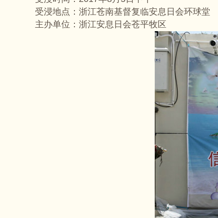
受浸地点：浙江苍南基督复临安息日会环球堂
主办单位：浙江安息日会苍平牧区