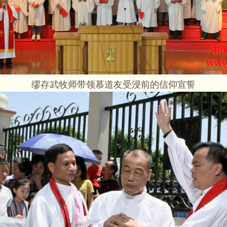
缪存武牧师带领慕道友受浸前的信仰宣誓