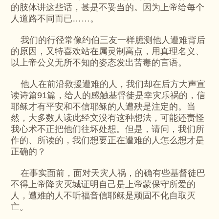
的肢体讲这些话，甚是不妥当的。因为上帝给每个
人道路不同而已……。
我们的行径常像约伯三友一样臆测他人遭难背后
的原因，又特喜欢站在属灵制高点，用真理名义、
以上帝公义无所不知的姿态发出苦毒的言语。
他人在前沿救援遭难的人，我们却在后方大声宣
读诗篇91篇，给人的感触基督徒是幸灾乐祸的，信
耶稣才有平安和不信耶稣的人遭殃是注定的。当
然，大多数人读此经文没有这种想法，可能还责怪
我心术不正把他们往坏处想。但是，请问，我们所
作的、所读的，我们想要正在遭难的人怎么想才是
正确的？
在事实面前，面对天灾人祸，的确有些基督徒巴
不得上帝降灾灭城证明自己是上帝蒙保守所爱的
人，遭难的人不听福音信耶稣是顽固不化自取灭
亡。