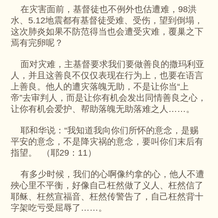
在灾害面前，基督徒也不例外也估遭难，98洪
水、5.12地震都有基督徒受难、受伤，望到倒塌，
这次肺炎如果不防范得当也会遭受灾难，覆巢之下
焉有完卵呢？
面对灾难，主基督要求我们要做善良的撒玛利亚
人，并且这善良不仅仅表现在行为上，也要在语言
上善良。他人的遭灾落魄无助，不是让你当“上
帝”去审判人，而是让你有机会发出同情善良之心，
让你有机会爱护、帮助落魄无助落难之人……。
耶和华说：“我知道我向你们所怀的意念，是赐
平安的意念，不是降灾祸的意念，要叫你们末后有
指望。 （耶29：11）
有多少时候，我们的心啊像约拿的心，他人不遭
殃心里不平衡，好像自己枉然做了义人、枉然信了
耶稣、枉然宣福音、枉然传警告了，自己枉然背十
字架吃亏受屈辱了……。