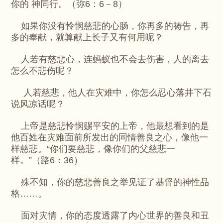
你的 神同行。（弥6：6－8）
如果你没有怜悯慈悲的心肠，你再多的祷告，再
多的奉献，就算献上长子又有何用呢？
人若有慈悲心，连蚂蚁也不会去伤害，人的离去
怎么不悲伤呢？
人若慈悲，他人在灾难中，你怎么忍心落井下石
说风凉话呢？
上帝是慈悲怜悯赐平安的上帝，他最想看到的是
他百姓在灾难面前所发出的同情善良之心，像他一
样慈悲。“你们要慈悲，像你们的父慈悲一
样。”（路6：36）
殊不知，你的慈悲善良之举见证了基督的神性品
格……。
面对灾情，你的态度透露了内心世界的善良和丑