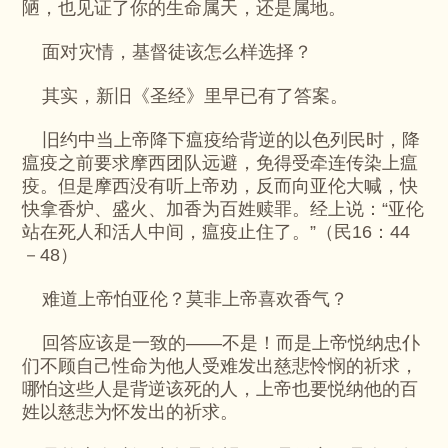
陋，也见证了你的生命属天，还是属地。
面对灾情，基督徒该怎么样选择？
其实，新旧《圣经》里早已有了答案。
旧约中当上帝降下瘟疫给背逆的以色列民时，降
瘟疫之前要求摩西团队远避，免得受牵连传染上瘟
疫。但是摩西没有听上帝劝，反而向亚伦大喊，快
快拿香炉、盛火、加香为百姓赎罪。经上说：“亚伦
站在死人和活人中间，瘟疫止住了。”（民16：44
－48）
难道上帝怕亚伦？莫非上帝喜欢香气？
回答应该是一致的——不是！而是上帝悦纳忠仆
们不顾自己性命为他人受难发出慈悲怜悯的祈求，
哪怕这些人是背逆该死的人，上帝也要悦纳他的百
姓以慈悲为怀发出的祈求。