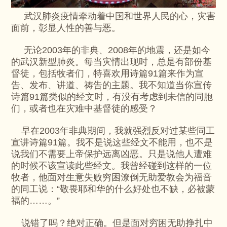
武汉肺炎疫情牵动着中国和世界人民的心，灾害
面前，彰显人性的善与恶。
无论2003年的非典、2008年的地震，还是如今
的武汉新型肺炎。每当灾情出现时，总是有部份基
督徒，包括牧者们，特喜欢用诗篇91篇来作为宣
告、发布、讲道、祷告的主题。我不知道当你宣传
诗篇91篇类似的经文时，有没有考虑到未信的同胞
们，或者也在灾难中基督徒的感受？
早在2003年非典期间，我就强烈反对过某些同工
宣讲诗篇91篇。我不是说这些经文不能用，也不是
说我们不需要上帝保护远离凶恶。只是说他人遭难
的时候不该宣读此些经文。我曾经碰到这样的一位
牧者，他面对生意失败穷困潦倒无助爱教会为福音
的同工说：“敬畏耶和华的什么好处也不缺，必被蒙
福的……。”
说错了吗？绝对正确。但是面对穷困无助挣扎中