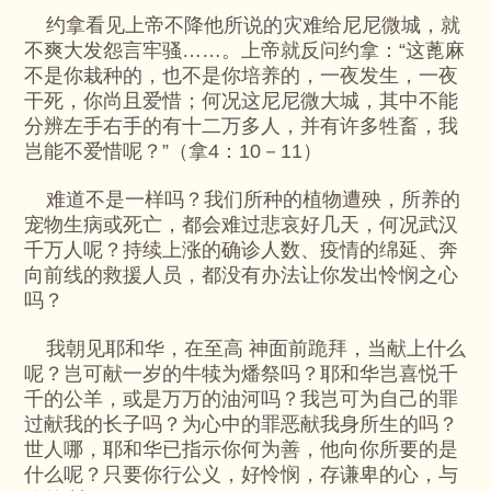
约拿看见上帝不降他所说的灾难给尼尼微城，就
不爽大发怨言牢骚……。上帝就反问约拿：“这蓖麻
不是你栽种的，也不是你培养的，一夜发生，一夜
干死，你尚且爱惜；何况这尼尼微大城，其中不能
分辨左手右手的有十二万多人，并有许多牲畜，我
岂能不爱惜呢？”（拿4：10－11）
难道不是一样吗？我们所种的植物遭殃，所养的
宠物生病或死亡，都会难过悲哀好几天，何况武汉
千万人呢？持续上涨的确诊人数、疫情的绵延、奔
向前线的救援人员，都没有办法让你发出怜悯之心
吗？
我朝见耶和华，在至高 神面前跪拜，当献上什么
呢？岂可献一岁的牛犊为燔祭吗？耶和华岂喜悦千
千的公羊，或是万万的油河吗？我岂可为自己的罪
过献我的长子吗？为心中的罪恶献我身所生的吗？
世人哪，耶和华已指示你何为善，他向你所要的是
什么呢？只要你行公义，好怜悯，存谦卑的心，与