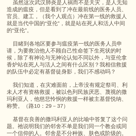
虽然这次武汉肺炎是人祸而不是天灾，是人无知
造成的瘟疫，但是看到了冲在最前线的医务人员、
官员、建工，（我个人观点）冲在第一线的救援人
就是当代中国的“亚伦”，就是站在死人和活人中间
的“亚伦”。
目睹到各地区要参与瘟疫第一线的医务人员申
请，为要救治他人不顾自己性命签下生死状的时
候，除了有神论与无神论认知不同以外，与亚伦拿
香炉站在死人与活人之间有什么区别？我相信救援
的队伍中必定有基督徒身影，我们不感动吗？
我们知道，在灾难面前，上帝没有规定祭司、利
未人才有资格救援，被以色列民族厌恶、蔑视的撒
玛利亚人，他慈悲怜悯的救援一样被主基督悦纳、
称赞。（路10：29－37）
基督在良善的撒玛利亚人的比喻中答复了这个问
题。祂说明我们的邻舍不单是我们同一个教会或同
一个信仰的人。邻舍是不分种族、肤色或阶级的。