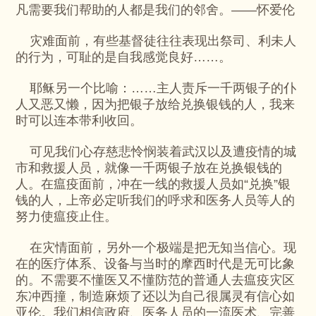
凡需要我们帮助的人都是我们的邻舍。——怀爱伦
灾难面前，有些基督徒往往表现出祭司、利未人
的行为，可耻的是自我感觉良好……。
耶稣另一个比喻：……主人责斥一千两银子的仆
人又恶又懒，因为把银子放给兑换银钱的人，我来
时可以连本带利收回。
可见我们心存慈悲怜悯装着武汉以及遭疫情的城
市和救援人员，就像一千两银子放在兑换银钱的
人。在瘟疫面前，冲在一线的救援人员如“兑换”银
钱的人，上帝必定听我们的呼求和医务人员等人的
努力使瘟疫止住。
在灾情面前，另外一个极端是把无知当信心。现
在的医疗体系、设备与当时的摩西时代是无可比象
的。不需要不懂医又不懂防范的普通人去瘟疫灾区
东冲西撞，制造麻烦了还以为自己很属灵有信心如
亚伦。我们相信政府、医务人员的一流医术、完善