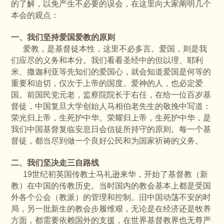
的了解，以免产生不必要的误会，在这里向大家阐明几个
本会的观点：
一、我们坚持爱国爱教的原则
爱教，是基督徒本性，这里不必多言。爱国，则是我
们应尽的义务和本分。我们看看圣经中的但以理、耶利
米、撒迦利亚等先知们的爱国心，就会知道爱国是何等的
重要和迫切，仅次于上帝的国度。爱神的人，也必定爱
国。前国民党元老，监察院院长于右任，在给一位百岁基
督徒，中国复旦大学创始人马相伯老先生的敬挽中写道：
荣光归上帝，生死护中华。荣耀归上帝，生死护中华，是
我们中国基督复临安息日会信徒所持守的原则。每一个基
督徒，都当尽到做一个良好公民和为国家祈祷的义务。
二、我们坚决走三自路线
19世纪初英国传教士马礼逊来华，开始了基督教（新
教）在中国的传教历史。当时国内的教会基本上都是受国
外各个公会（教派）的管理和控制。旧中国动荡不安的时
局，另一批新生的教会步履维艰，无论是在经济还是牧养
方面，都需要依赖国外的支援，在世界基督教界也无尊严