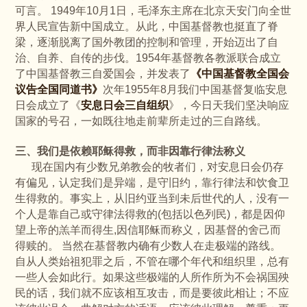
可言。 1949年10月1日，毛泽东主席在北京天安门向全世
界人民宣告新中国成立。从此，中国基督教也挺直了脊
梁，逐渐脱离了国外教团的控制和管理，开始迈出了自
治、自养、自传的步伐。1954年基督教各教派联合成立
了中国基督教三自爱国会，并发表了
《中国基督教全国会
议告全国同道书》
次年1955年8月我们中国基督复临安息
日会成立了《
安息日会三自组织
》，今日天我们坚决响应
国家的号召，一如既往地走前辈所走过的三自路线。
三、我们是依赖耶稣得救，而非因靠行律法称义
现在国内有少数兄弟教会的牧者们，对安息日会仍存
有偏见，认定我们是异端，是守旧约，靠行律法和饮食卫
生得救的。事实上，从旧约亚当到未后世代的人，没有一
个人是靠自己或守律法得救的(包括以色列民)，都是因仰
望上帝的羔羊而得生,因信耶稣而称义，因基督的舍己而
得赎的。 当然在基督教内确有少数人在走极端的路线。
自从人类始祖犯罪之后，不管在哪个年代和组织里，总有
一些人会如此行。如果这些极端的人所作所为不会祸国殃
民的话，我们就不应该相互攻击，而是要彼此相让；不应