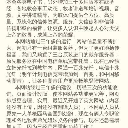
本会各类电子书，另外增加三十多种版本在线圣
经，各地教会事工动态，牧者讲道和培训视频、音
频、文字讲道稿等。为肢体们提供全方位、高质
量、系统化的信仰资源。服务广大信徒和非信徒，
传扬耶稣的福音，让更多人认识主唤起人心对天父
上帝的敬畏，成就上帝的荣耀。
本网站通过三年多的运行，网站信息量不断扩
大。起初只有一台组装服务器，但为了更好地扬传
福音，我们又购置了三台原装进口的戴尔服务器；
原先服务器在中国电信单线宽带托管，现在已经独
立把光纤拉到教堂内，网通一百兆光纤，电信十兆
光纤（明年计划电信宽带增加到一百兆，和中国移
动宽带），让各种宽带用户更流畅地登陆网站。
本网站经过三年多的建设，历经三次的功能改
进、页面设计改版，使本网站各功能更完善，网页
排版更合理、实用。最近又开通了英文网站（内容
还没有上传，因还没有翻译人员）。本网站人员从
原先一人单枪匹马全国到处跑，现在有俩人专职管
理和各地牧者弟兄姐妹义务的参与。现在还急需增
加人手，因为已经是严重超负荷工作了。