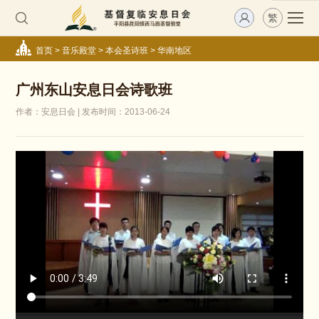
繁
首页
>
音乐殿堂
>
本会圣诗班
>
华南地区
广州东山安息日会诗歌班
作者：安息日会 | 发布时间：2013-06-24