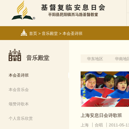
首页
>
音乐殿堂
>
本会圣诗班
音乐殿堂
华东地区
华南地
本会圣诗班
本会音乐会
颂赞诗歌本
上海安息日会诗歌班
个人音乐欣赏
上海
合唱
2011-05-1