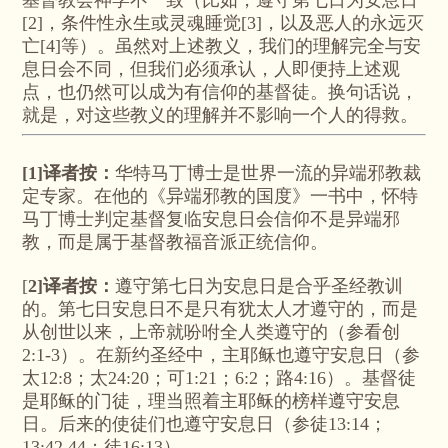
基督教会神学不一致（比如，遵守第七日为安息日
[2]，条件性永生或灵魂睡觉[3]，以及恶人的永远灭
亡[4]等）。虽然对上述教义，我们的理解完全与安
息日会不同，但我们必须承认，人即便持上述观
点，也仍然可以成为有信仰的基督徒。换句话说，
就是，对这些教义的理解并不影响一个人的得救。
[1]译者按：
华特马丁博士是世界一流的异端邪教裁
定专家。在他的《异端邪教的国度》一书中，怀特
马丁博士判定基督复临安息日会信仰不是异端邪
教，而是属于基督教福音派正统信仰。
[
2]译者按：
遵守第七日为安息日是合乎圣经教训
的。第七日安息日不是只有犹太人才遵守的，而是
从创世以来，上帝就吩咐全人类遵守的（参看创
2:1-3）。在新约圣经中，主耶稣也遵守安息日（参
太12:8；太24:20；可1:21；6:2；路4:16）。基督徒
是耶稣的门徒，理当照着主耶稣的榜样遵守安息
日。后来的使徒们也遵守安息日（参徒13:14；
13:42,44；徒16:13）。