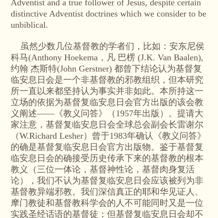
Adventist and a true follower of Jesus, despite certain
distinctive Adventist doctrines which we consider to be
unbiblical.
虽然少数几位基督教的学者们，比如：安东尼侯
科马(Anthony Hoekema，凡 巴楞 (J.K. Van Baalen),
约翰 杰斯特(John Gerstner) 都曾下结论认为基督复
临安息日会是一个非基督教的邪教组织，但本研究
所一直以来都坚持认为事实并非如此。本所持这一
立场的依据为基督复临安息日会官方出版的该会教
义阐述——《教义问答》（1957年出版）。提请大
家注意，基督复临安息日会全球总会副会长雷谢尔
（W.Richard Lesher）曾于1983年确认《教义问答》
的确是基督复临安息日会官方出版物。鉴于基督复
临安息日会的确接受历史传承下来的基督教的根本
教义（三位一体论，基督神性论，基督肉身复活
论），我们不认为基督复临安息日会应该被列为非
基督教异端邪教。我们深信真正的耶和华见证人、
摩门教徒和基督教科学会的人不可能同时又是一位
实践圣经话语的基督徒；但基督复临安息日会却不