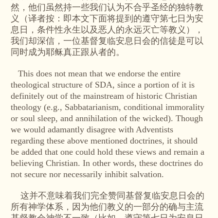
然，他们虽然持一些我们认为不合乎圣经的独特教
义（译者按：即本文下面将提到的遵守第七日为安
息日，条件性永生以及恶人的永远灭亡等教义），
我们却深信，一位基督复临安息日会的信徒是可以
同时成为耶稣真正跟从者的。
This does not mean that we endorse the entire
theological structure of SDA, since a portion of it is
definitely out of the mainstream of historic Christian
theology (e.g., Sabbatarianism, conditional immorality
or soul sleep, and annihilation of the wicked). Though
we would adamantly disagree with Adventists
regarding these above mentioned doctrines, it should
be added that one could hold these views and remain a
believing Christian. In other words, these doctrines do
not secure nor necessarily inhibit salvation.
这并不意味着我们完全赞同基督复临安息日会的
所有神学体系，因为他们教义的一部分的确与主流