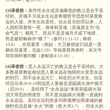
[3]译者按：
条件性永生或灵魂睡觉的教义是合乎圣
经的。灵魂不灭或永生论是希腊哲学思想对基督教
会的入侵。并非出自圣经。自从亚当犯罪以来，人
人因犯罪都有一死，身体和灵魂（灵魂原文为“生
命气息”）都死了。死后不是灵魂升天或下地狱，
而是被耶稣称作“睡了”（参约11:11-13；林前
15:6），在坟墓里（例如：大卫被使徒们说是一直
躺在坟墓里，见徒2:29）等候基督再来时，末次号
筒吹响时被叫醒（参帖前4:13-18）。
[4]译者按：
恶人永远灭亡的教义是合乎圣经的。大
多数基督教徒相信恶人要永远在地狱的火里受永远
的刑罚，而不会永远灭亡，却在烈火中永生。但圣
经启示录20:9-15明说恶人要被丢进硫磺火湖中烧灭
（启20:9）。圣经用了“永永远远”来形容硫磺火湖
消灭罪恶的彻底性，而不是说硫磺火湖要一直烧到
永永远远。圣经在论到所多玛和俄摩拉两座城的被
烧时也说是被“永火”所烧（犹大书1:7），但永火的