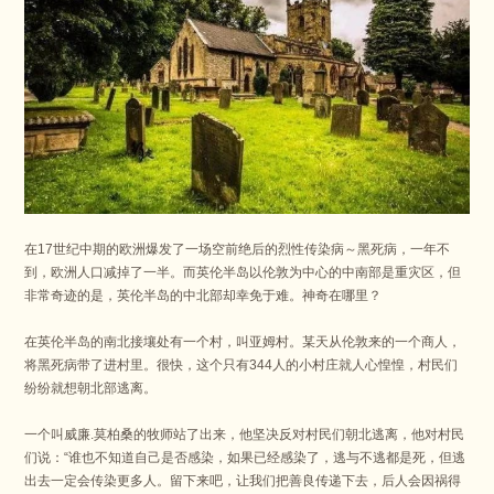
在17世纪中期的欧洲爆发了一场空前绝后的烈性传染病～黑死病，一年不
到，欧洲人口减掉了一半。
而英伦半岛以伦敦为中心的中南部是重灾区，但
非常奇迹的是，英伦半岛的中北部却幸免于难。
神奇在哪里？
在英伦半岛的南北接壤处有一个村，叫亚姆村。
某天从伦敦来的一个商人，
将黑死病带了进村里。
很快，这个只有344人的小村庄就人心惶惶，村民们
纷纷就想朝北部逃离。
一个叫威廉.莫柏桑的牧师站了出来，他坚决反对村民们朝北逃离，他对村民
们说：
“谁也不知道自己是否感染，如果已经感染了，逃与不逃都是死，但逃
出去一定会传染更多人。
留下来吧，让我们把善良传递下去，后人会因祸得