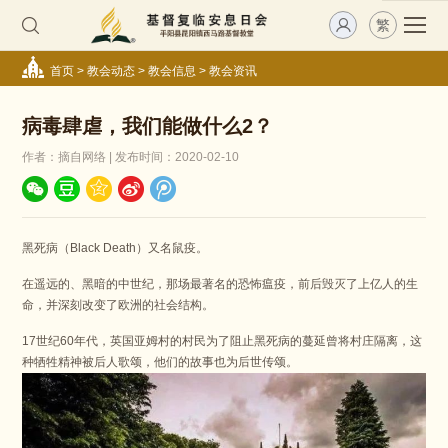
繁
首页
>
教会动态
>
教会信息
>
教会资讯
病毒肆虐，我们能做什么2？
作者：摘自网络 | 发布时间：2020-02-10
黑死病（Black Death）又名鼠疫。
在遥远的、黑暗的中世纪，那场最著名的恐怖瘟疫，前后毁灭了上亿人的生
命，并深刻改变了欧洲的社会结构。
17世纪60年代，英国亚姆村的村民为了阻止黑死病的蔓延曾将村庄隔离，这
种牺牲精神被后人歌颂，他们的故事也为后世传颂。