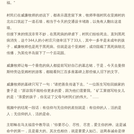
福。
”
村民们在威廉牧师的劝说下，都表示愿意留下来，牧师率领村民在亚姆村的
北出口筑起了一道石墙，相当于今天的交通设卡堵路，以免有人翻出这道
墙。
但接下来的情况非常不妙，在黑死病的肆虐下，村民们纷纷死去。
直到黑死
病消失，这个344人的小村庄只侥幸活下了33人，其中一多半是未成年的孩
子，威廉牧师也是死于黑死病。
但就是这个亚姆村，成功阻截了黑死病朝北
传播，为英伦半岛留下了一个后花园。
威廉牧师让每一个垂危的病人都提前写好自己的墓志铭，于是，今天去曼彻
斯特旁边亚姆村的游客，都能看到三百多座墓碑上那些催人泪下的文字。
威廉牧师的墓碑只写了一句：
“请把善良传递下去。
” 一位医生写给回娘家的
妻子是：
“原谅我不能给你更多的爱，因为他们需要我。
” 矿工莱德写给女儿
的是：
“亲爱的孩子，你见证了父母与村民们的伟大。
” .......
视频中的结尾一段话：
有信仰与无信仰的差别就是：
有信仰的人，活的是
人；
无信仰的人，活的是命。
主耶稣在马太福音中教导说：
“你要尽心、尽性、尽意，爱主你的神。
这是诫
命中的第一，且是最大的。
其次也相仿，就是要爱人如己。
这两条诫命是律