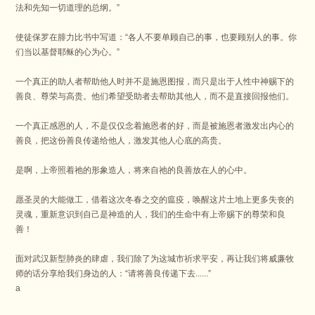
法和先知一切道理的总纲。
”
使徒保罗在腓力比书中写道：
“各人不要单顾自己的事，也要顾别人的事。
你
们当以基督耶稣的心为心。
”
一个真正的助人者帮助他人时并不是施恩图报，而只是出于人性中神赐下的
善良、尊荣与高贵。
他们希望受助者去帮助其他人，而不是直接回报他们。
一个真正感恩的人，不是仅仅念着施恩者的好，而是被施恩者激发出内心的
善良，把这份善良传递给他人，激发其他人心底的高贵。
是啊，上帝照着祂的形象造人，将来自祂的良善放在人的心中。
愿圣灵的大能做工，借着这次冬春之交的瘟疫，唤醒这片土地上更多失丧的
灵魂，重新意识到自己是神造的人，我们的生命中有上帝赐下的尊荣和良
善！
面对武汉新型肺炎的肆虐，我们除了为这城市祈求平安，再让我们将威廉牧
师的话分享给我们身边的人：
“请将善良传递下去......”
a