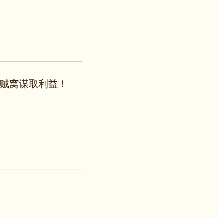
贼窝谋取利益！